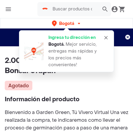
Bogotá
Regístrate
¿Nuevo en Rappi?
y disfruta de
Ingresa tu dirección en
envíos gratis por semanas
Aplican TyC
Bogotá
.
Mejor servicio,
entregas más rápidas y
los precios más
2.000 Semillas Orgánicas De
convenientes!
Bonsái Urapan
Agotado
Información del producto
Bienvenido a Garden Green, Tú Vivero Virtual Una vez
realizada la compra, te indicaremos como llevar el
proceso de germinación paso a paso de una manera