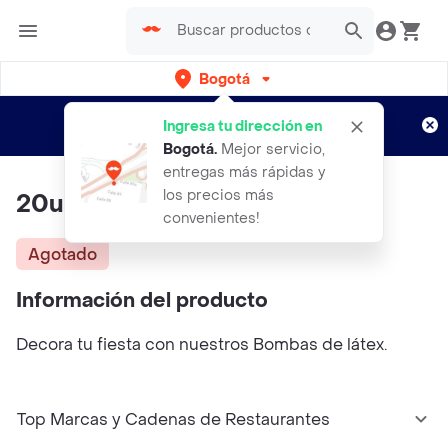
Bogotá
Regístrate
¿Nuevo en Rappi?
y disfruta de
Ingresa tu dirección en
envíos gratis por semanas
Aplican TyC
Bogotá
.
Mejor servicio,
entregas más rápidas y
los precios más
20und De Bombas Negras R12
convenientes!
Agotado
Información del producto
Decora tu fiesta con nuestros Bombas de látex.
Top Marcas y Cadenas de Restaurantes