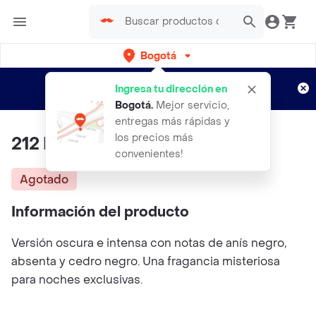
Bogotá
Regístrate
¿Nuevo en Rappi?
y disfruta de
Ingresa tu dirección en
envíos gratis por semanas
Aplican TyC
Bogotá
.
Mejor servicio,
entregas más rápidas y
los precios más
212 Heroes Carolina Herrera
convenientes!
Agotado
Información del producto
Versión oscura e intensa con notas de anís negro,
absenta y cedro negro. Una fragancia misteriosa
para noches exclusivas.