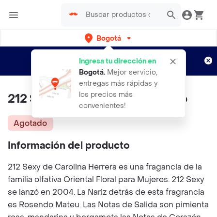
Bogotá
Regístrate
¿Nuevo en Rappi?
y disfruta de
Ingresa tu dirección en
envíos gratis por semanas
Aplican TyC
Bogotá
.
Mejor servicio,
entregas más rápidas y
los precios más
212 Sexy Ch-perfume Inspirado
convenientes!
Agotado
Información del producto
212 Sexy de Carolina Herrera es una fragancia de la
familia olfativa Oriental Floral para Mujeres. 212 Sexy
se lanzó en 2004. La Nariz detrás de esta fragrancia
es Rosendo Mateu. Las Notas de Salida son pimienta