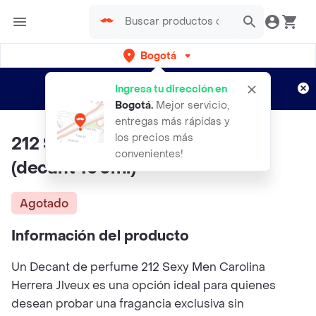
Bogotá
Regístrate
¿Nuevo en Rappi?
y disfruta de
Ingresa tu dirección en
envíos gratis por semanas
Aplican TyC
Bogotá
.
Mejor servicio,
entregas más rápidas y
los precios más
212 Sexy Men Carolina Herrera
convenientes!
(decant 100ml)
Agotado
Información del producto
Un Decant de perfume 212 Sexy Men Carolina
Herrera Jlveux es una opción ideal para quienes
desean probar una fragancia exclusiva sin