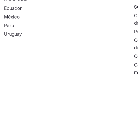
S
Ecuador
C
México
d
Perú
P
Uruguay
C
d
C
C
m