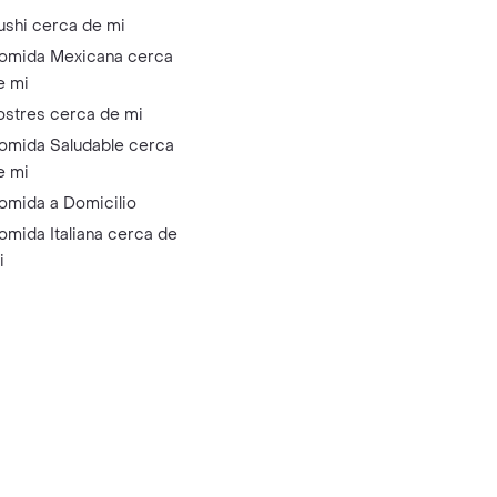
ushi cerca de mi
omida Mexicana cerca
e mi
ostres cerca de mi
omida Saludable cerca
e mi
omida a Domicilio
omida Italiana cerca de
i