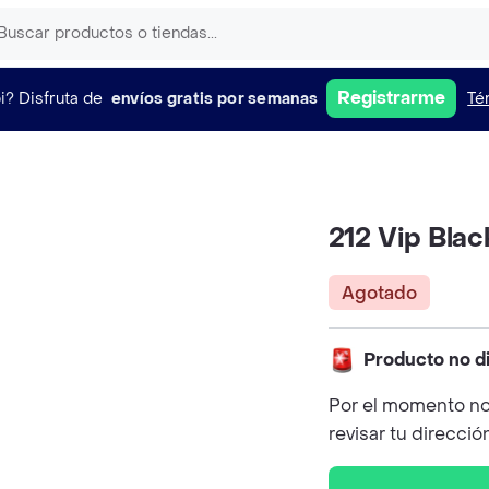
Registrarme
i?
Disfruta de
envíos gratis por semanas
Té
212 Vip Blac
Agotado
Producto no d
Por el momento no
revisar tu direcció