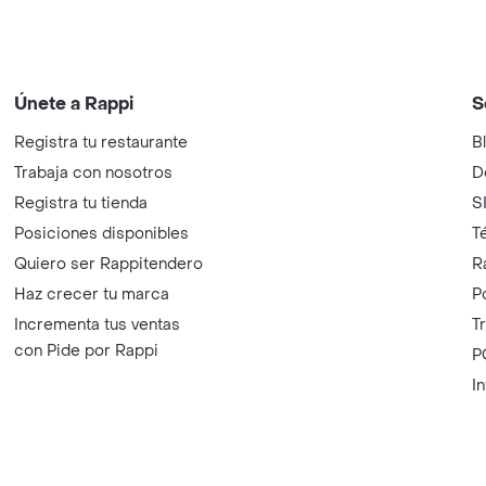
Únete a Rappi
S
Registra tu restaurante
B
Trabaja con nosotros
D
Registra tu tienda
S
Posiciones disponibles
T
Quiero ser Rappitendero
R
Haz crecer tu marca
P
Incrementa tus ventas
T
con Pide por Rappi
P
I