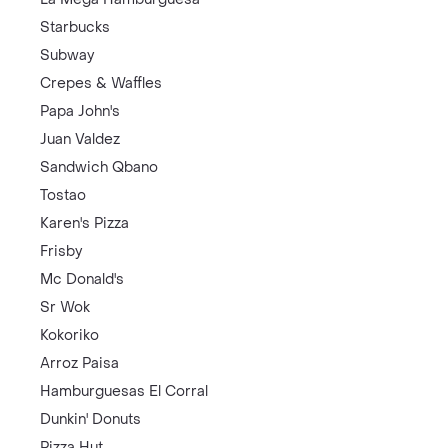
Starbucks
Subway
Crepes & Waffles
Papa John's
Juan Valdez
Sandwich Qbano
Tostao
Karen's Pizza
Frisby
Mc Donald's
Sr Wok
Kokoriko
Arroz Paisa
Hamburguesas El Corral
Dunkin' Donuts
Pizza Hut