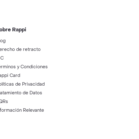
obre Rappi
log
erecho de retracto
IC
érminos y Condiciones
appi Card
olíticas de Privacidad
ratamiento de Datos
QRs
nformación Relevante