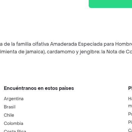
a de la familia olfativa Amaderada Especiada para Hombre
pimienta de jamaica), cardamomo y jengibre; la Nota de C
Encuéntranos en estos países
P
Argentina
H
m
Brasil
P
Chile
P
Colombia
C
Costa Rica