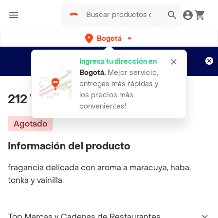
Bogotá
Regístrate
¿Nuevo en Rappi?
y disfruta de
Ingresa tu dirección en
envíos gratis por semanas
Aplican TyC
Bogotá
.
Mejor servicio,
entregas más rápidas y
los precios más
212 Vip Blanco
convenientes!
Agotado
Información del producto
fragancia delicada con aroma a maracuya, haba,
tonka y vainilla.
Top Marcas y Cadenas de Restaurantes