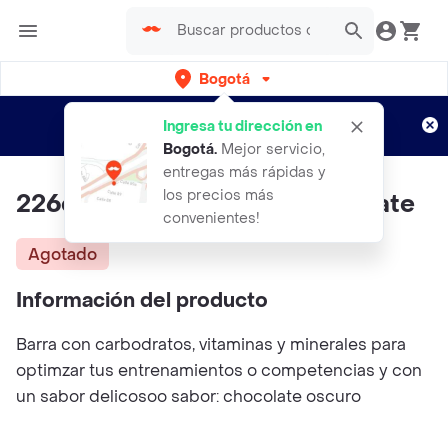
Bogotá
Regístrate
¿Nuevo en Rappi?
y disfruta de
Ingresa tu dirección en
envíos gratis por semanas
Aplican TyC
Bogotá
.
Mejor servicio,
entregas más rápidas y
los precios más
226ers Barra Race Day Chocolate
convenientes!
Agotado
Información del producto
Barra con carbodratos, vitaminas y minerales para
optimzar tus entrenamientos o competencias y con
un sabor delicosoo sabor: chocolate oscuro