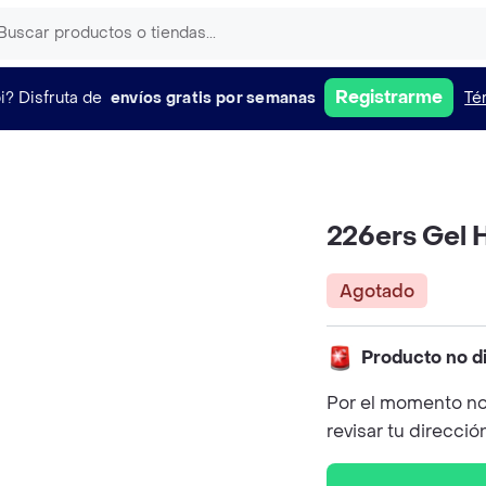
Registrarme
i?
Disfruta de
envíos gratis por semanas
Té
226ers Gel 
Agotado
Producto no d
Por el momento no
revisar tu direcció