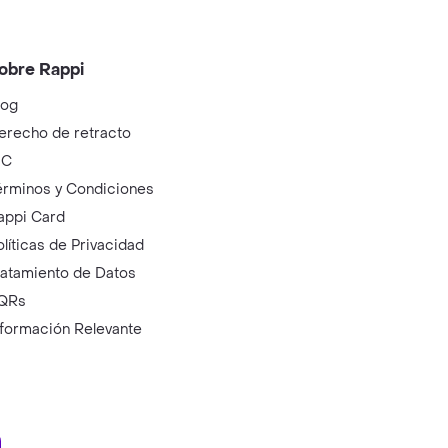
obre Rappi
log
erecho de retracto
IC
érminos y Condiciones
appi Card
olíticas de Privacidad
ratamiento de Datos
QRs
nformación Relevante
ry