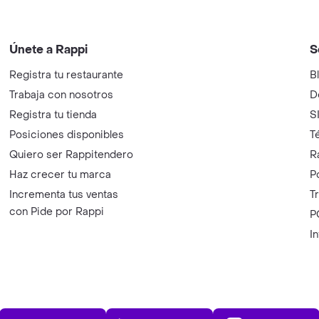
Únete a Rappi
S
Registra tu restaurante
B
Trabaja con nosotros
D
Registra tu tienda
S
Posiciones disponibles
T
Quiero ser Rappitendero
R
Haz crecer tu marca
P
Incrementa tus ventas
T
con Pide por Rappi
P
I
App Store
Play Store
AppGalle