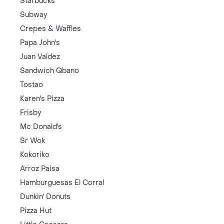
Starbucks
Subway
Crepes & Waffles
Papa John's
Juan Valdez
Sandwich Qbano
Tostao
Karen's Pizza
Frisby
Mc Donald's
Sr Wok
Kokoriko
Arroz Paisa
Hamburguesas El Corral
Dunkin' Donuts
Pizza Hut