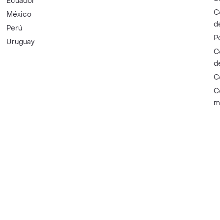
Ecuador
C
México
d
Perú
P
Uruguay
C
d
C
C
m