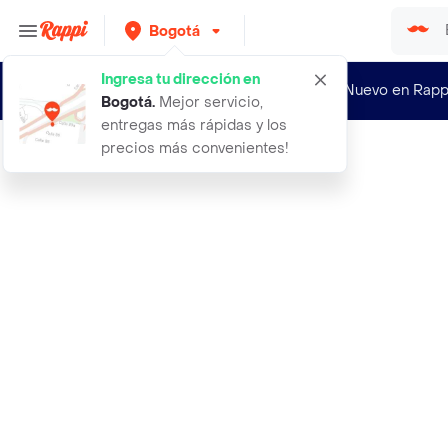
Bogotá
Ingresa tu dirección en
¿Nuevo en Rapp
Bogotá
.
Mejor servicio,
entregas más rápidas y los
precios más convenientes!
Rappi
226ers gel high fructosa limon