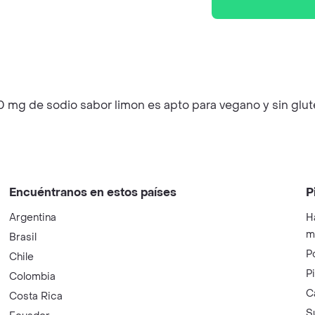
 mg de sodio sabor limon es apto para vegano y sin glute
Encuéntranos en estos países
P
Argentina
H
m
Brasil
P
Chile
P
Colombia
C
Costa Rica
S