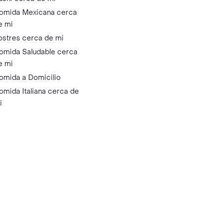
omida Mexicana cerca
e mi
ostres cerca de mi
omida Saludable cerca
e mi
omida a Domicilio
omida Italiana cerca de
i