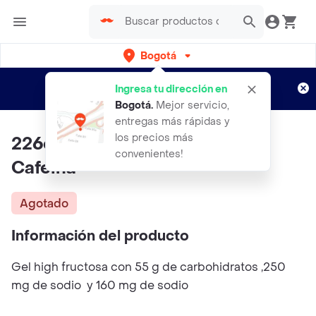
Bogotá
Regístrate
¿Nuevo en Rappi?
y disfruta de
Ingresa tu dirección en
envíos gratis por semanas
Aplican TyC
Bogotá
.
Mejor servicio,
entregas más rápidas y
los precios más
226ers High Fructosa Cherry
convenientes!
Cafeina
Agotado
Información del producto
Gel high fructosa con 55 g de carbohidratos ,250
mg de sodio y 160 mg de sodio