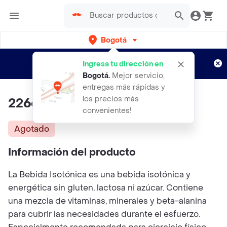
Bogotá
Regístrate
¿Nuevo en Rappi?
y disfruta de
Ingresa tu dirección en
envíos gratis por semanas
Aplican TyC
Bogotá
.
Mejor servicio,
entregas más rápidas y
los precios más
226ers Isotonic Drink Red Fruit
convenientes!
Agotado
Información del producto
La Bebida Isotónica es una bebida isotónica y
energética sin gluten, lactosa ni azúcar. Contiene
una mezcla de vitaminas, minerales y beta-alanina
para cubrir las necesidades durante el esfuerzo.