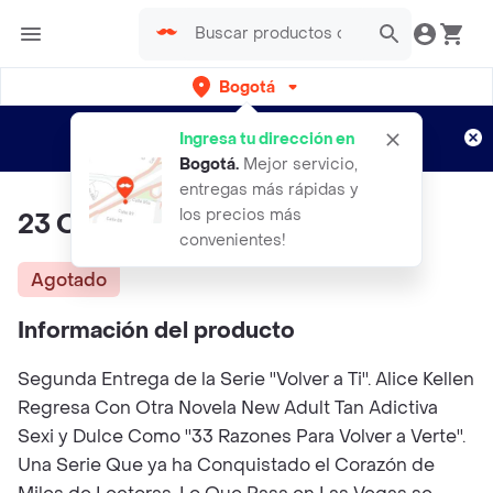
Bogotá
Regístrate
¿Nuevo en Rappi?
y disfruta de
Ingresa tu dirección en
envíos gratis por semanas
Aplican TyC
Bogotá
.
Mejor servicio,
entregas más rápidas y
los precios más
23 Otoños Antes de ti
convenientes!
Agotado
Información del producto
Segunda Entrega de la Serie ''Volver a Ti''. Alice Kellen
Regresa Con Otra Novela New Adult Tan Adictiva
Sexi y Dulce Como ''33 Razones Para Volver a Verte''.
Una Serie Que ya ha Conquistado el Corazón de