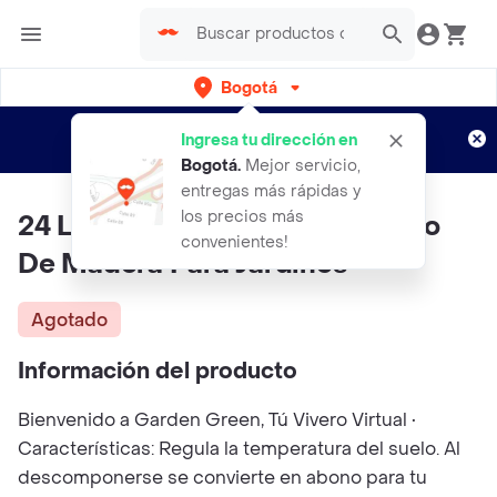
Bogotá
Regístrate
¿Nuevo en Rappi?
y disfruta de
Ingresa tu dirección en
envíos gratis por semanas
Aplican TyC
Bogotá
.
Mejor servicio,
entregas más rápidas y
los precios más
24 Lt De Mulch Tapete Orgánico
convenientes!
De Madera Para Jardines
Agotado
Información del producto
Bienvenido a Garden Green, Tú Vivero Virtual •
Características: Regula la temperatura del suelo. Al
descomponerse se convierte en abono para tu