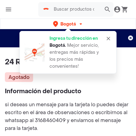
Bogotá
Regístrate
¿Nuevo en Rappi?
y disfruta de
Ingresa tu dirección en
envíos gratis por semanas
Aplican TyC
Bogotá
.
Mejor servicio,
entregas más rápidas y
los precios más
24 Rosas En Boquet
convenientes!
Agotado
Información del producto
si deseas un mensaje para la tarjeta lo puedes dejar
escrito en el área de observaciones o escribirnos al
whatsapp al 3168460409 y enviarnos el mensaje
para la tarjeta.