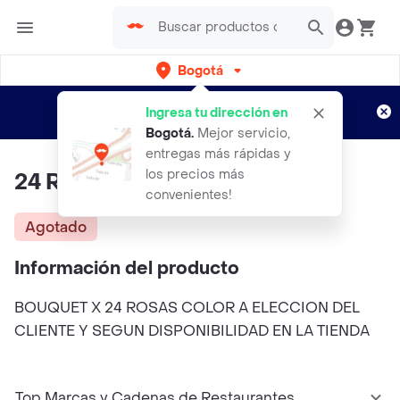
Bogotá
Regístrate
¿Nuevo en Rappi?
y disfruta de
Ingresa tu dirección en
envíos gratis por semanas
Aplican TyC
Bogotá
.
Mejor servicio,
entregas más rápidas y
los precios más
24 Rosas Por Bonita
convenientes!
Agotado
Información del producto
BOUQUET X 24 ROSAS COLOR A ELECCION DEL
CLIENTE Y SEGUN DISPONIBILIDAD EN LA TIENDA
Top Marcas y Cadenas de Restaurantes