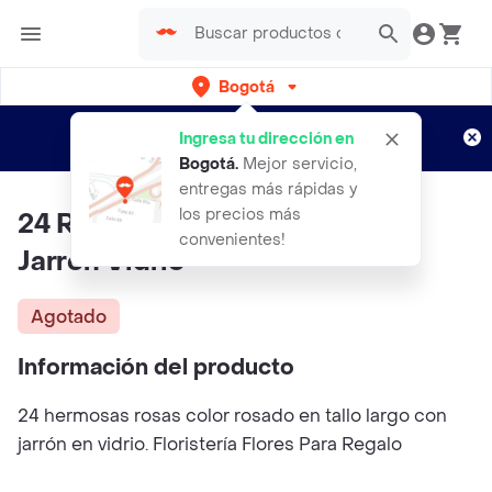
Bogotá
Regístrate
¿Nuevo en Rappi?
y disfruta de
Ingresa tu dirección en
envíos gratis por semanas
Aplican TyC
Bogotá
.
Mejor servicio,
entregas más rápidas y
los precios más
24 Rosas Rosadas Tallo Largo +
convenientes!
Jarrón Vidrio
Agotado
Información del producto
24 hermosas rosas color rosado en tallo largo con
jarrón en vidrio. Floristería Flores Para Regalo