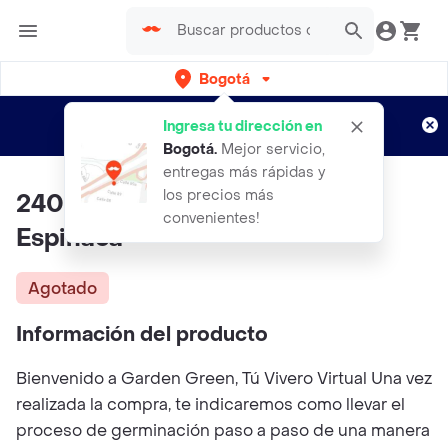
Bogotá
Regístrate
¿Nuevo en Rappi?
y disfruta de
Ingresa tu dirección en
envíos gratis por semanas
Aplican TyC
Bogotá
.
Mejor servicio,
entregas más rápidas y
los precios más
240 Semillas Orgánicas De
convenientes!
Espinaca
Agotado
Información del producto
Bienvenido a Garden Green, Tú Vivero Virtual Una vez
realizada la compra, te indicaremos como llevar el
proceso de germinación paso a paso de una manera