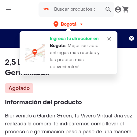
Bogotá
Regístrate
¿Nuevo en Rappi?
y disfruta de
Ingresa tu dirección en
envíos gratis por semanas
Aplican TyC
Bogotá
.
Mejor servicio,
entregas más rápidas y
los precios más
2,5 Libras De Acelga Rosa Para
convenientes!
Germinados
Agotado
Información del producto
Bienvenido a Garden Green, Tú Vivero Virtual Una vez
realizada la compra, te indicaremos como llevar el
proceso de germinación paso a paso de una manera