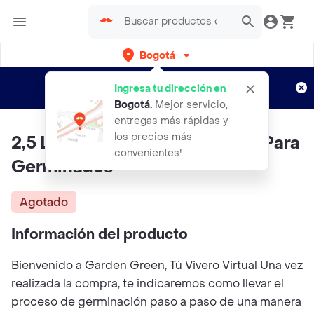
Bogotá
Regístrate
¿Nuevo en Rappi?
y disfruta de
Ingresa tu dirección en
envíos gratis por semanas
Aplican TyC
Bogotá
.
Mejor servicio,
entregas más rápidas y
los precios más
2,5 Libras De Mostaza Mizuna Para
convenientes!
Germinados
Agotado
Información del producto
Bienvenido a Garden Green, Tú Vivero Virtual Una vez
realizada la compra, te indicaremos como llevar el
proceso de germinación paso a paso de una manera