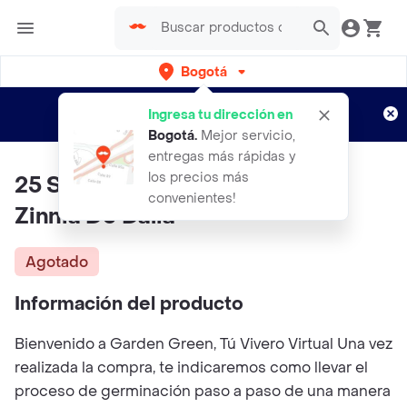
Bogotá
Regístrate
¿Nuevo en Rappi?
y disfruta de
Ingresa tu dirección en
envíos gratis por semanas
Aplican TyC
Bogotá
.
Mejor servicio,
entregas más rápidas y
los precios más
25 Semillas Orgánicas De Flor
convenientes!
Zinnia De Dalia
Agotado
Información del producto
Bienvenido a Garden Green, Tú Vivero Virtual Una vez
realizada la compra, te indicaremos como llevar el
proceso de germinación paso a paso de una manera