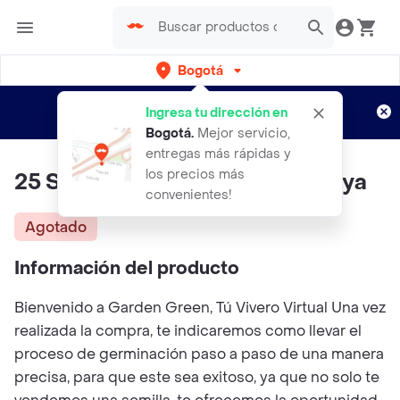
Bogotá
Regístrate
¿Nuevo en Rappi?
y disfruta de
Ingresa tu dirección en
envíos gratis por semanas
Aplican TyC
Bogotá
.
Mejor servicio,
entregas más rápidas y
los precios más
25 Semillas Orgánicas De Papaya
convenientes!
Agotado
Información del producto
Bienvenido a Garden Green, Tú Vivero Virtual Una vez
realizada la compra, te indicaremos como llevar el
proceso de germinación paso a paso de una manera
precisa, para que este sea exitoso, ya que no solo te