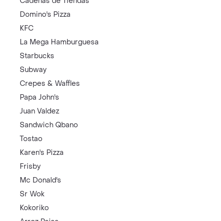
Cadenas de Tiendas
Domino's Pizza
KFC
La Mega Hamburguesa
Starbucks
Subway
Crepes & Waffles
Papa John's
Juan Valdez
Sandwich Qbano
Tostao
Karen's Pizza
Frisby
Mc Donald's
Sr Wok
Kokoriko