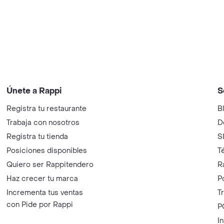
Únete a Rappi
S
Registra tu restaurante
B
Trabaja con nosotros
D
Registra tu tienda
S
Posiciones disponibles
T
Quiero ser Rappitendero
R
Haz crecer tu marca
P
Incrementa tus ventas
T
con Pide por Rappi
P
I