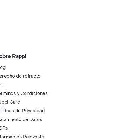
obre Rappi
log
erecho de retracto
IC
érminos y Condiciones
appi Card
olíticas de Privacidad
ratamiento de Datos
QRs
nformación Relevante