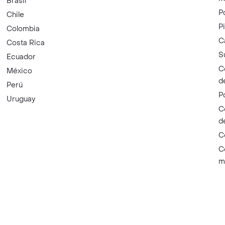
Brasil
P
Chile
P
Colombia
C
Costa Rica
S
Ecuador
C
México
d
Perú
P
Uruguay
C
d
C
C
m