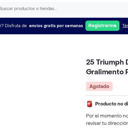
Registrarme
i?
Disfruta de
envíos gratis por semanas
Té
25 Triumph D
Gralimento 
Agotado
Producto no d
Por el momento no
revisar tu direcció