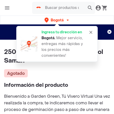
Bogotá
Regístrate
¿Nuevo en Rappi?
y disfruta de
Ingresa tu dirección en
envíos gratis por semanas
Aplican TyC
Bogotá
.
Mejor servicio,
entregas más rápidas y
los precios más
250 Semillas Orgánicas De Árbol
convenientes!
Samán
Agotado
Información del producto
Bienvenido a Garden Green, Tú Vivero Virtual Una vez
realizada la compra, te indicaremos como llevar el
proceso de germinación paso a paso de una manera