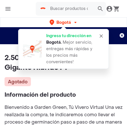
Bogotá
Regístrate
¿Nuevo en Rappi?
y disfruta de
Ingresa tu dirección en
envíos gratis por semanas
Aplican TyC
Bogotá
.
Mejor servicio,
entregas más rápidas y
los precios más
2.500 Semillas De Apio Rojo
convenientes!
Gigante Híbrido F1
Agotado
Información del producto
Bienvenido a Garden Green, Tú Vivero Virtual Una vez
realizada la compra, te indicaremos como llevar el
proceso de germinación paso a paso de una manera