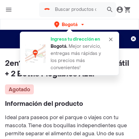
Bogotá
Regístrate
¿Nuevo en Rappi?
y disfruta de
Ingresa tu dirección en
envíos gratis por semanas
Aplican TyC
Bogotá
.
Mejor servicio,
entregas más rápidas y
los precios más
2en1 Comedero Bebedero portátil
convenientes!
+ 2 Bowls Plegables Azul
Agotado
Información del producto
Ideal para paseos por el parque o viajes con tu
mascota. Tiene dos boquillas independientes que
permite separar el alimento del agua. Uno de sus