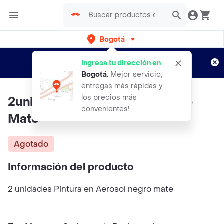
Bogotá
Regístrate
¿Nuevo en Rappi?
y disfruta de
Ingresa tu dirección en
envíos gratis por semanas
Aplican TyC
Bogotá
.
Mejor servicio,
entregas más rápidas y
los precios más
2unid Pintura En Aerosol Negro
convenientes!
Mate
Agotado
Información del producto
2 unidades Pintura en Aerosol negro mate