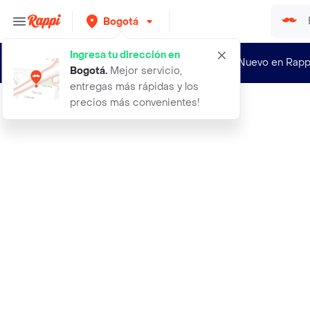
Bogotá
Ingresa tu dirección en
¿Nuevo en Rapp
Bogotá
.
Mejor servicio,
entregas más rápidas y los
precios más convenientes!
Rappi
2x lena 8kg lenos atado madera barr