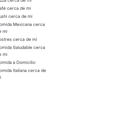
izza cerca de mi
afé cerca de mi
ushi cerca de mi
omida Mexicana cerca
e mi
ostres cerca de mi
omida Saludable cerca
e mi
omida a Domicilio
omida Italiana cerca de
i