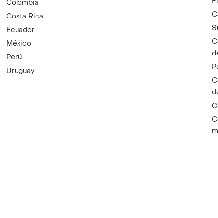
P
Colombia
C
Costa Rica
S
Ecuador
C
México
d
Perú
P
Uruguay
C
d
C
C
m