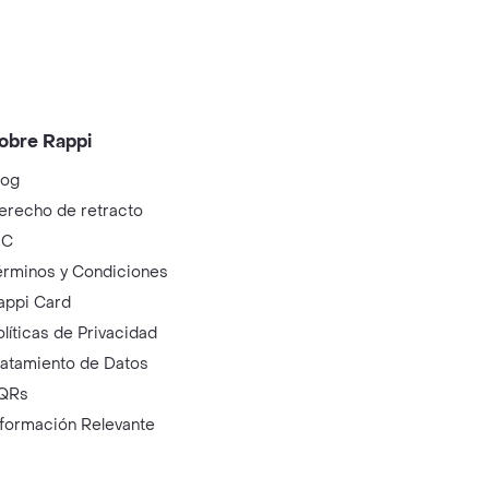
obre Rappi
log
erecho de retracto
IC
érminos y Condiciones
appi Card
olíticas de Privacidad
ratamiento de Datos
QRs
nformación Relevante