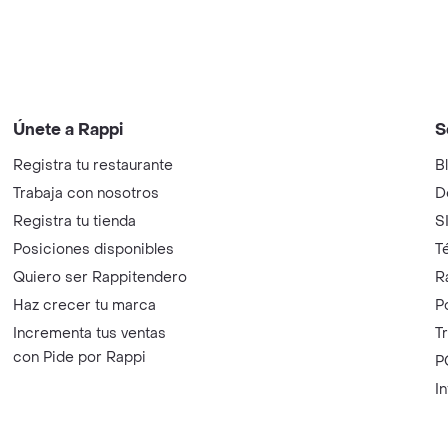
Únete a Rappi
S
Registra tu restaurante
B
Trabaja con nosotros
D
Registra tu tienda
S
Posiciones disponibles
T
Quiero ser Rappitendero
R
Haz crecer tu marca
P
Incrementa tus ventas
T
con Pide por Rappi
P
I