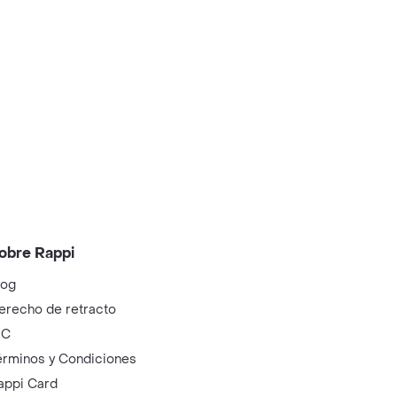
obre Rappi
log
erecho de retracto
IC
érminos y Condiciones
appi Card