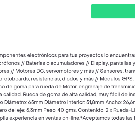
mponentes electrónicos para tus proyectos lo encuentras
icrófonos // Baterías o acumuladores // Display, pantallas
adores // Motores DC, servomotores y más // Sensores, t
ca, protoboards, resistencias, diodos y más // Módulos GPS
 de goma para rueda de Motor, engranaje de transmisión
 calidad. Rueda de goma de alta calidad, muy fácil de ins
lo Diámetro: 65mm Diámetro interior: 51,8mm Ancho: 26,6
jero del eje: 5,3mm Peso, 40 gms. Contenido. 2 x Rued
 experiencia en ventas on-line.*Aceptamos todas las 