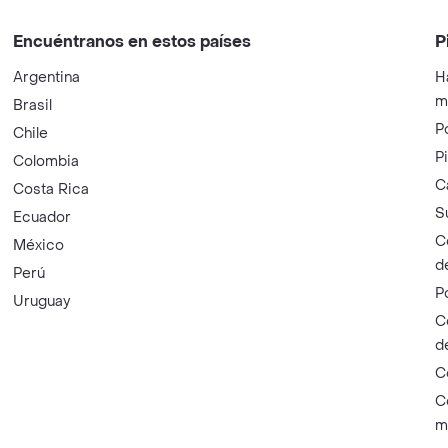
Encuéntranos en estos países
P
Argentina
H
m
Brasil
P
Chile
P
Colombia
C
Costa Rica
S
Ecuador
C
México
d
Perú
P
Uruguay
C
d
C
C
m