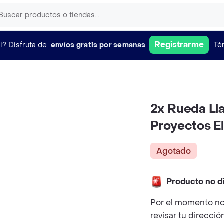
Registrarme
i?
Disfruta de
envíos gratis por semanas
Té
2x Rueda Ll
Proyectos E
Agotado
Producto no d
Por el momento no
revisar tu direcció