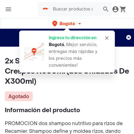
Bogotá
Regístrate
¿Nuevo en Rappi?
y disfruta de
Ingresa tu dirección en
envíos gratis por semanas
Aplican TyC
Bogotá
.
Mejor servicio,
entregas más rápidas y
los precios más
2x Shampoo Recamier Para
convenientes!
Crespos X300ml (dos Unidades De
X300ml)
Agotado
Información del producto
PROMOCION dos shampoo nutritivo para rizos de
Recamier. Shampoo define y moldea rizos, dando