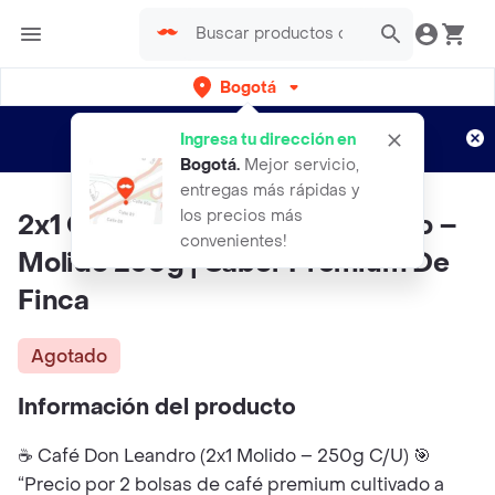
Bogotá
Regístrate
¿Nuevo en Rappi?
y disfruta de
Ingresa tu dirección en
envíos gratis por semanas
Aplican TyC
Bogotá
.
Mejor servicio,
entregas más rápidas y
los precios más
2x1 Café Artesanal Don Leandro –
convenientes!
Molido 250g | Sabor Premium De
Finca
Agotado
Información del producto
☕ Café Don Leandro (2x1 Molido – 250g C/U) 🎯
“Precio por 2 bolsas de café premium cultivado a