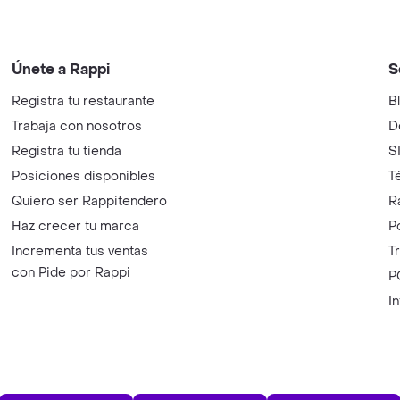
Únete a Rappi
S
Registra tu restaurante
B
Trabaja con nosotros
D
Registra tu tienda
S
Posiciones disponibles
T
Quiero ser Rappitendero
R
Haz crecer tu marca
P
Incrementa tus ventas
T
con Pide por Rappi
P
I