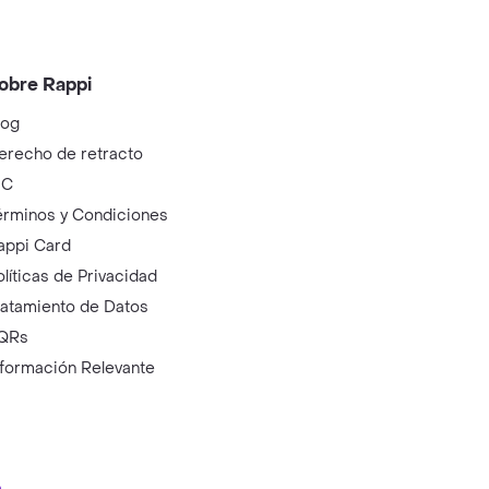
obre Rappi
log
erecho de retracto
IC
érminos y Condiciones
appi Card
olíticas de Privacidad
ratamiento de Datos
QRs
nformación Relevante