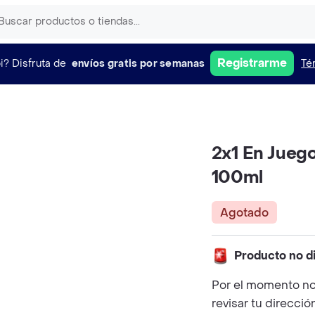
Registrarme
i?
Disfruta de
envíos gratis por semanas
Té
2x1 En Jueg
100ml
Agotado
Producto no d
Por el momento no
revisar tu direcció