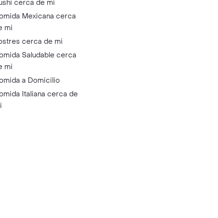
ushi cerca de mi
omida Mexicana cerca
e mi
ostres cerca de mi
omida Saludable cerca
e mi
omida a Domicilio
omida Italiana cerca de
i