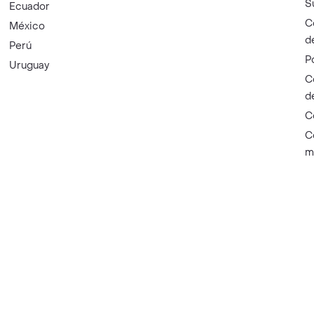
S
Ecuador
C
México
d
Perú
P
Uruguay
C
d
C
C
m