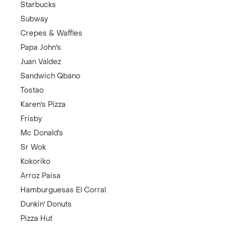
Starbucks
Subway
Crepes & Waffles
Papa John's
Juan Valdez
Sandwich Qbano
Tostao
Karen's Pizza
Frisby
Mc Donald's
Sr Wok
Kokoriko
Arroz Paisa
Hamburguesas El Corral
Dunkin' Donuts
Pizza Hut