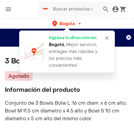
Bogotá
Regístrate
¿Nuevo en Rappi?
y disfruta de
Ingresa tu dirección en
envíos gratis por semanas
Aplican TyC
Bogotá
.
Mejor servicio,
entregas más rápidas y
los precios más
3 Bowls Del Mismo Color
convenientes!
Agotado
Información del producto
Conjunto de 3 Bowls Bolw L :16 cm diam. x 6 cm alto,
Bowl M 11.5 cm diametro x 4.5 alto y Bowl S 10 cm
diametro x 5 cm alto del mismo color