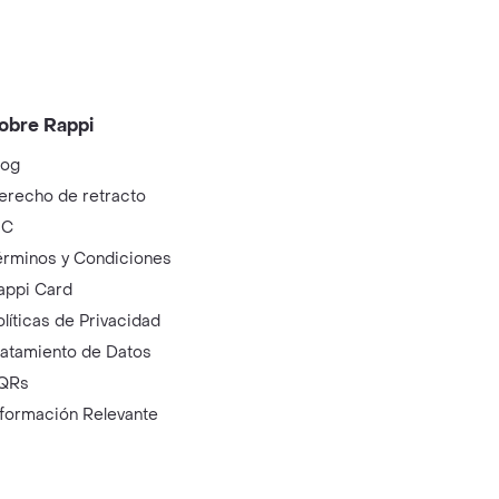
obre Rappi
log
erecho de retracto
IC
érminos y Condiciones
appi Card
olíticas de Privacidad
ratamiento de Datos
QRs
nformación Relevante