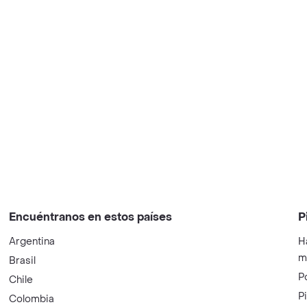
Encuéntranos en estos países
P
Argentina
H
m
Brasil
P
Chile
P
Colombia