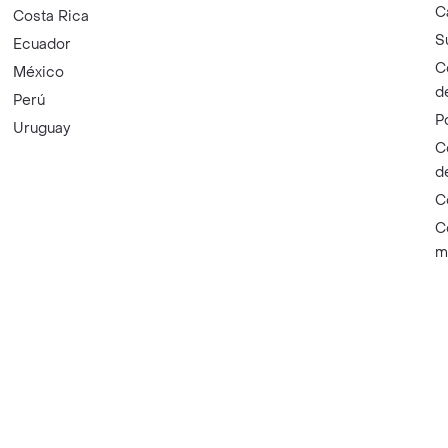
C
Costa Rica
S
Ecuador
C
México
d
Perú
P
Uruguay
C
d
C
C
m