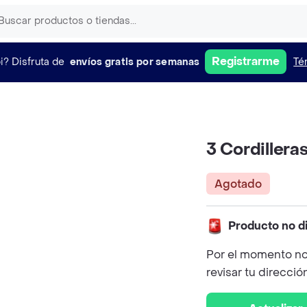
Registrarme
i?
Disfruta de
envíos gratis por semanas
Té
3 Cordillera
Agotado
Producto no d
Por el momento no
revisar tu direcció