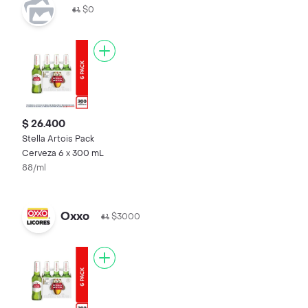
$0
$ 26.400
Stella Artois Pack
Cerveza 6 x 300 mL
88/ml
Oxxo
$3000