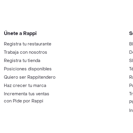
Únete a Rappi
S
Registra tu restaurante
B
Trabaja con nosotros
D
Registra tu tienda
S
Posiciones disponibles
T
Quiero ser Rappitendero
R
Haz crecer tu marca
P
Incrementa tus ventas
T
con Pide por Rappi
P
I