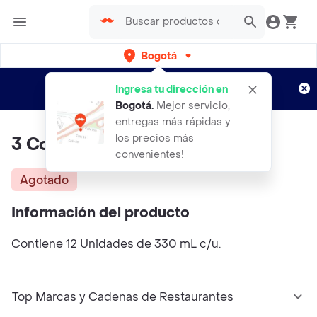
Bogotá
Regístrate
¿Nuevo en Rappi?
y disfruta de
Ingresa tu dirección en
envíos gratis por semanas
Aplican TyC
Bogotá
.
Mejor servicio,
entregas más rápidas y
los precios más
3 Cordilleras Cerveza Surtido
convenientes!
Agotado
Información del producto
Contiene 12 Unidades de 330 mL c/u.
Top Marcas y Cadenas de Restaurantes