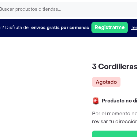
Registrarme
i?
Disfruta de
envíos gratis por semanas
Té
3 Cordillera
Agotado
Producto no d
Por el momento no
revisar tu direcció