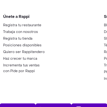
Únete a Rappi
S
Registra tu restaurante
B
Trabaja con nosotros
D
Registra tu tienda
S
Posiciones disponibles
T
Quiero ser Rappitendero
R
Haz crecer tu marca
P
Incrementa tus ventas
T
con Pide por Rappi
P
I
App Store
Play Store
AppGalle