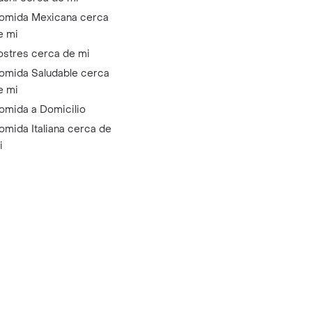
omida Mexicana cerca
e mi
ostres cerca de mi
omida Saludable cerca
e mi
omida a Domicilio
omida Italiana cerca de
i