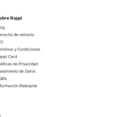
obre Rappi
log
erecho de retracto
IC
érminos y Condiciones
appi Card
olíticas de Privacidad
ratamiento de Datos
QRs
nformación Relevante
ry