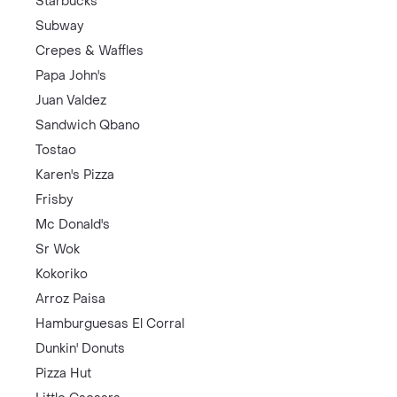
Starbucks
Subway
Crepes & Waffles
Papa John's
Juan Valdez
Sandwich Qbano
Tostao
Karen's Pizza
Frisby
Mc Donald's
Sr Wok
Kokoriko
Arroz Paisa
Hamburguesas El Corral
Dunkin' Donuts
Pizza Hut