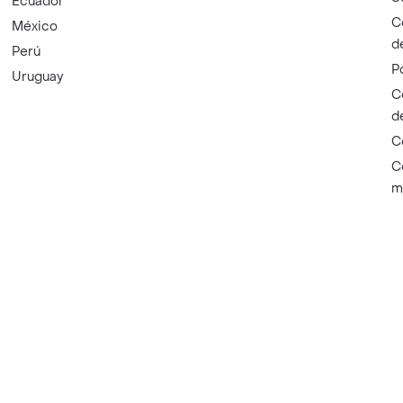
Ecuador
C
México
d
Perú
P
Uruguay
C
d
C
C
m