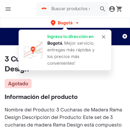
Bogotá
Regístrate
¿Nuevo en Rappi?
y disfruta de
Ingresa tu dirección en
envíos gratis por semanas
Aplican TyC
Bogotá
.
Mejor servicio,
entregas más rápidas y
los precios más
3 Cucharas De Madera Rama
convenientes!
Design
Agotado
Información del producto
Nombre del Producto: 3 Cucharas de Madera Rama
Design Descripción del Producto: Este set de 3
cucharas de madera Rama Design está compuesto