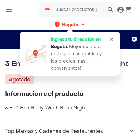
Bogotá
Regístrate
¿Nuevo en Rappi?
y disfruta de
Ingresa tu dirección en
envíos gratis por semanas
Aplican TyC
Bogotá
.
Mejor servicio,
entregas más rápidas y
los precios más
3 En 1 Hair Body Wash Boss Night
convenientes!
Agotado
Información del producto
3 En 1 Hair Body Wash Boss Night
Top Marcas y Cadenas de Restaurantes