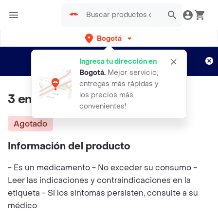
Bogotá
Regístrate
¿Nuevo en Rappi?
y disfruta de
Ingresa tu dirección en
envíos gratis por semanas
Aplican TyC
Bogotá
.
Mejor servicio,
entregas más rápidas y
los precios más
3 en 1 immune support
convenientes!
Agotado
Información del producto
- Es un medicamento - No exceder su consumo -
Leer las indicaciones y contraindicaciones en la
etiqueta - Si los síntomas persisten, consulte a su
médico