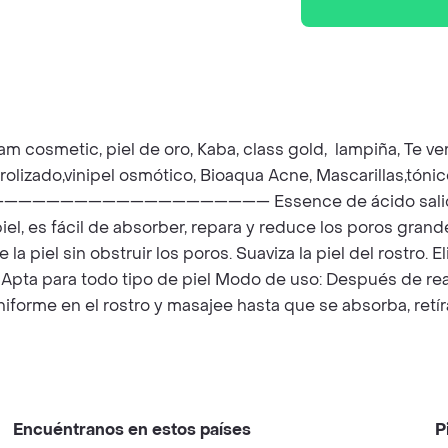
am cosmetic, piel de oro, Kaba, class gold, lampiña, Te ver
drolizado,vinipel osmótico, Bioaqua Acne, Mascarillas,tón
————————— Essence de ácido salicílico BioQUA
 piel, es fácil de absorber, repara y reduce los poros gran
 piel sin obstruir los poros. Suaviza la piel del rostro. El
 Apta para todo tipo de piel Modo de uso: Después de real
orme en el rostro y masajee hasta que se absorba, retíral
Encuéntranos en estos países
P