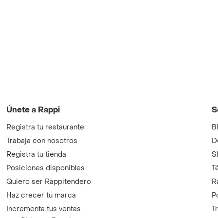
Únete a Rappi
S
Registra tu restaurante
B
Trabaja con nosotros
D
Registra tu tienda
S
Posiciones disponibles
T
Quiero ser Rappitendero
R
Haz crecer tu marca
P
Incrementa tus ventas
T