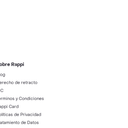
obre Rappi
log
erecho de retracto
IC
érminos y Condiciones
appi Card
olíticas de Privacidad
ratamiento de Datos