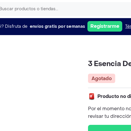
Registrarme
i?
Disfruta de
envíos gratis por semanas
Té
3 Esencia De
Agotado
Producto no d
Por el momento no
revisar tu direcció