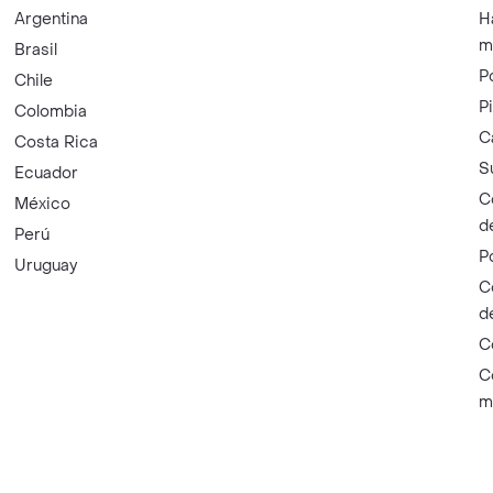
Argentina
H
m
Brasil
P
Chile
P
Colombia
C
Costa Rica
S
Ecuador
C
México
d
Perú
P
Uruguay
C
d
C
C
m