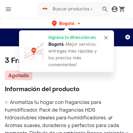
Bogotá
Regístrate
¿Nuevo en Rappi?
y disfruta de
Ingresa tu dirección en
envíos gratis por semanas
Aplican TyC
Bogotá
.
Mejor servicio,
entregas más rápidas y
los precios más
3 Fragancia Hds 30ml
convenientes!
Agotado
Información del producto
✨ Aromatiza tu hogar con fragancias para
humidificador. Pack de fragancias HDS
hidrosolubles ideales para humidificadores. 🌿
Aromas suaves, duraderos y perfectos para cada