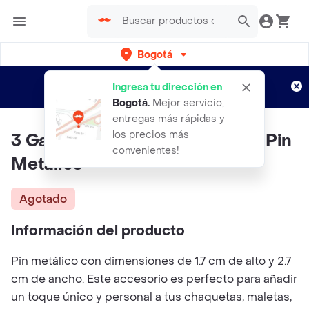
Bogotá
Regístrate
¿Nuevo en Rappi?
y disfruta de
Ingresa tu dirección en
envíos gratis por semanas
Aplican TyC
Bogotá
.
Mejor servicio,
entregas más rápidas y
los precios más
3 Gatos Always Stay Pawsitive Pin
convenientes!
Metálico
Agotado
Información del producto
Pin metálico con dimensiones de 1.7 cm de alto y 2.7
cm de ancho. Este accesorio es perfecto para añadir
un toque único y personal a tus chaquetas, maletas,