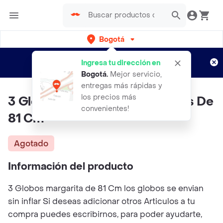
Bogotá
Regístrate
¿Nuevo en Rappi?
y disfruta de
Ingresa tu dirección en
envíos gratis por semanas
Aplican TyC
Bogotá
.
Mejor servicio,
entregas más rápidas y
los precios más
3 Globos De Margarita Grandes De
convenientes!
81 Cm
Agotado
Información del producto
3 Globos margarita de 81 Cm los globos se envian
sin inflar Si deseas adicionar otros Articulos a tu
compra puedes escribirnos, para poder ayudarte,