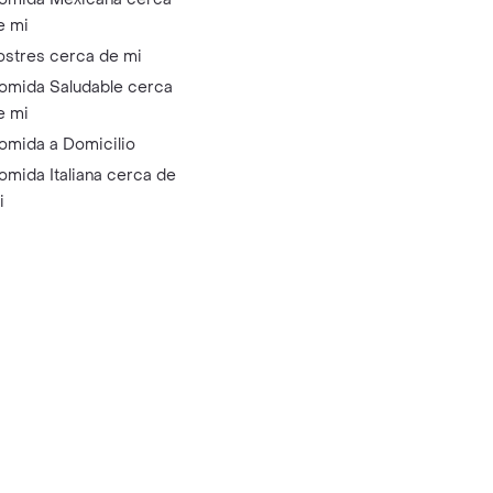
e mi
ostres cerca de mi
omida Saludable cerca
e mi
omida a Domicilio
omida Italiana cerca de
i