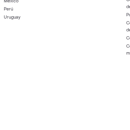
México
d
Perú
P
Uruguay
C
d
C
C
m