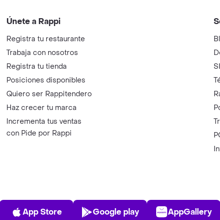
Únete a Rappi
S
Registra tu restaurante
B
Trabaja con nosotros
D
Registra tu tienda
S
Posiciones disponibles
T
Quiero ser Rappitendero
R
Haz crecer tu marca
P
Incrementa tus ventas
T
con Pide por Rappi
P
I
App Store
Play Store
AppGalle
App Store
Google play
AppGallery