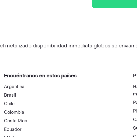
 metalizado disponibilidad inmediata globos se envían si
Encuéntranos en estos países
P
Argentina
H
m
Brasil
P
Chile
P
Colombia
C
Costa Rica
S
Ecuador
C