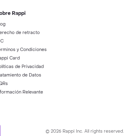
obre Rappi
log
erecho de retracto
IC
érminos y Condiciones
appi Card
olíticas de Privacidad
ratamiento de Datos
QRs
nformación Relevante
ry
©
2026
Rappi Inc. All rights reserved.