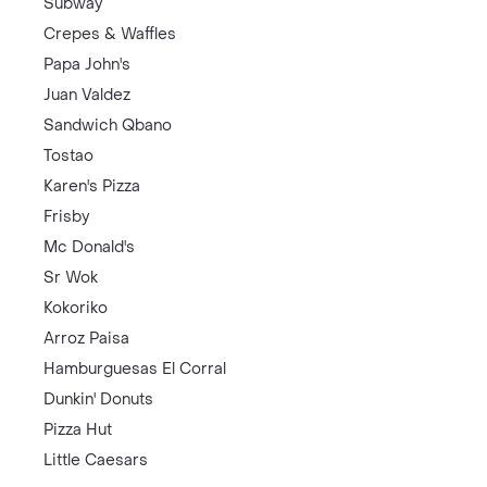
Subway
Crepes & Waffles
Papa John's
Juan Valdez
Sandwich Qbano
Tostao
Karen's Pizza
Frisby
Mc Donald's
Sr Wok
Kokoriko
Arroz Paisa
Hamburguesas El Corral
Dunkin' Donuts
Pizza Hut
Little Caesars