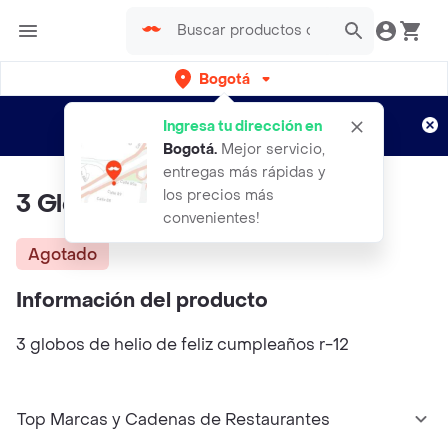
Bogotá
Regístrate
¿Nuevo en Rappi?
y disfruta de
Ingresa tu dirección en
envíos gratis por semanas
Aplican TyC
Bogotá
.
Mejor servicio,
entregas más rápidas y
los precios más
3 Globos Helio Cumpleaños
convenientes!
Agotado
Información del producto
3 globos de helio de feliz cumpleaños r-12
Top Marcas y Cadenas de Restaurantes