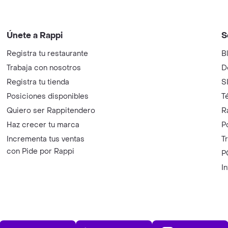
Únete a Rappi
S
Registra tu restaurante
B
Trabaja con nosotros
D
Registra tu tienda
S
Posiciones disponibles
T
Quiero ser Rappitendero
R
Haz crecer tu marca
P
Incrementa tus ventas
T
con Pide por Rappi
P
I
App Store
Play Store
AppGalle