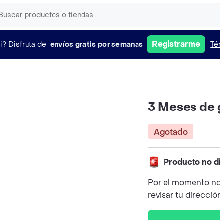
Registrarme
i?
Disfruta de
envíos gratis por semanas
Té
3 Meses de 
Agotado
Producto no d
Por el momento no
revisar tu direcció