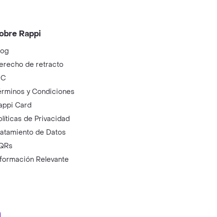
obre Rappi
log
erecho de retracto
IC
érminos y Condiciones
appi Card
olíticas de Privacidad
ratamiento de Datos
QRs
nformación Relevante
ry