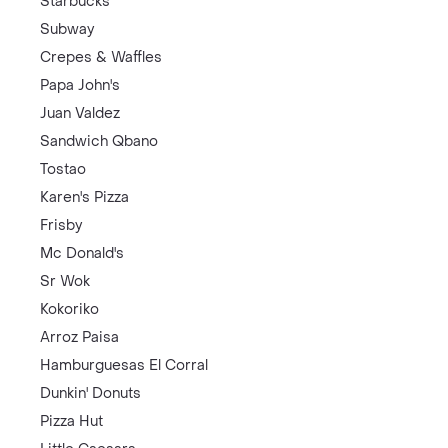
Starbucks
Subway
Crepes & Waffles
Papa John's
Juan Valdez
Sandwich Qbano
Tostao
Karen's Pizza
Frisby
Mc Donald's
Sr Wok
Kokoriko
Arroz Paisa
Hamburguesas El Corral
Dunkin' Donuts
Pizza Hut