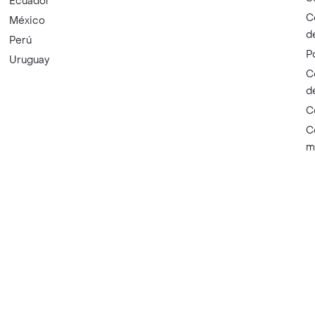
Ecuador
C
México
d
Perú
P
Uruguay
C
d
C
C
m