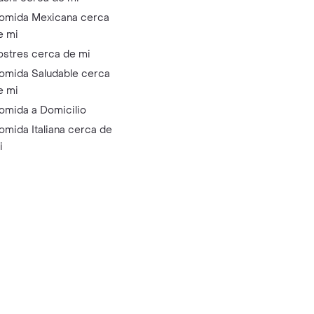
omida Mexicana cerca
e mi
ostres cerca de mi
omida Saludable cerca
e mi
omida a Domicilio
omida Italiana cerca de
i