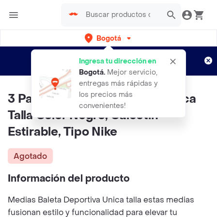
Bogotá
Regístrate
¿Nuevo en Rappi?
y disfruta de
Ingresa tu dirección en
envíos gratis por semanas
Aplican TyC
Bogotá
.
Mejor servicio,
entregas más rápidas y
los precios más
3 Pares De Medias Baletas Única
convenientes!
Talla Color Negro, Calcetín
Estirable, Tipo Nike
Agotado
Información del producto
Medias Baleta Deportiva Unica talla estas medias
fusionan estilo y funcionalidad para elevar tu