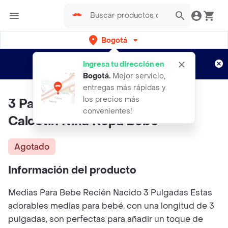
Bogotá
Regístrate
¿Nuevo en Rappi?
y disfruta de
Ingresa tu dirección en
envíos gratis por semanas
Aplican TyC
Bogotá
.
Mejor servicio,
entregas más rápidas y
los precios más
3 Pares De Medias Para Bebe
convenientes!
Calcetin Niña Ropa Bebe
Agotado
Información del producto
Medias Para Bebe Recién Nacido 3 Pulgadas Estas
adorables medias para bebé, con una longitud de 3
pulgadas, son perfectas para añadir un toque de