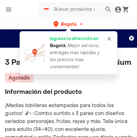
Bogotá
Regístrate
¿Nuevo en Rappi?
y disfruta de
Ingresa tu dirección en
envíos gratis por semanas
Aplican TyC
Bogotá
.
Mejor servicio,
entregas más rápidas y
los precios más
3 Pares Medias Bordadas Premium
convenientes!
Agotado
Información del producto
¡Medias tobilleras estampadas para todos los
gustos! 🧦✨ Combo surtido x 3 pares con diseños
variados: personajes, frutas, rayas y más. Talla única
para adulto (34–40), con excelente ajuste,