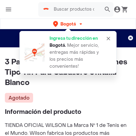
Bogotá
Regístrate
¿Nuevo en Rappi?
y disfruta de
Ingresa tu dirección en
envíos gratis por semanas
Aplican TyC
Bogotá
.
Mejor servicio,
entregas más rápidas y
los precios más
3 Pares Medias Wilson Calcetines
convenientes!
Tipo Tin Para Caballero Unitalla
Blanco
Agotado
Información del producto
TIENDA OFICIAL WILSON La Marca Nº 1 de Tenis en
el Mundo. Wilson fabrica los productos más