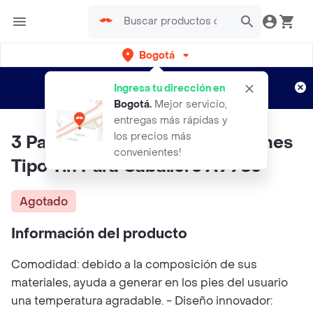
Bogotá
Regístrate
¿Nuevo en Rappi?
y disfruta de
Ingresa tu dirección en
envíos gratis por semanas
Aplican TyC
Bogotá
.
Mejor servicio,
entregas más rápidas y
los precios más
3 Pares Medias Wilson Calcetines
convenientes!
Tipo Tin Para Caballero A9983
Agotado
Información del producto
Comodidad: debido a la composición de sus
materiales, ayuda a generar en los pies del usuario
una temperatura agradable. - Diseño innovador: